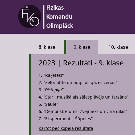
8. klase
9. klase
10. klase
2023 | Rezultāti - 9. klase
1. "Raķetes!"
2. "Zeltmatīte un augstās gāzes cenas"
3. "Distopija"
4. "Stari, muzikālais zālespļāvējs un tarzāns"
5. "Saule"
6. "Demonstrējums: Zvejnieks un viņa dīķis"
7. "Eksperiments: Šūpoles"
Kārtot pēc kopējā rezultāta