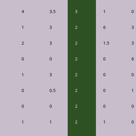
4
3.5
3
1
0
1
3
2
6
3
2
3
2
1.5
3
0
0
2
0
6
1
3
2
0
0
0
0.5
2
0
1
0
0
2
0
0
1
1
2
1
0