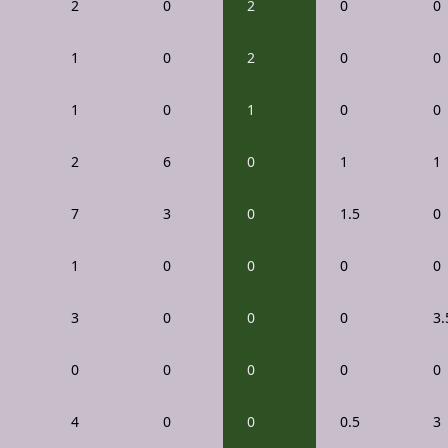
2
0
2
0
0
1
0
2
0
0
1
0
1
0
0
2
6
0
1
1
7
3
0
1.5
0
1
0
0
0
0
3
0
0
0
3.
0
0
0
0
0
4
0
0
0.5
3