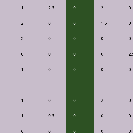
1
2.5
0
2
0
2
0
0
1.5
0
2
0
0
0
0
0
0
0
0
2.
1
0
0
0
0
-
-
-
1
-
1
0
0
2
0
1
0.5
0
0
0
6
0
0
0
0