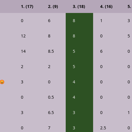
1. (17)
2. (9)
3. (18)
4. (16)
5.
0
6
8
1
3
12
8
8
0
5
14
8.5
5
6
0
2
2
5
0
0
😡
3
0
4
0
0
0
0.5
4
0
0
3
6.5
3
0
1
0
7
3
2.5
0