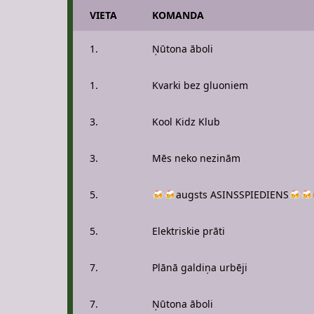
VIETA
KOMANDA
1.
Ņūtona āboli
1.
Kvarki bez gluoniem
3.
Kool Kidz Klub
3.
Mēs neko nezinām
5.
🍻🍻augsts ASINSSPIEDIENS🍻🍻
5.
Elektriskie prāti
7.
Plānā galdiņa urbēji
7.
Ņūtona āboli