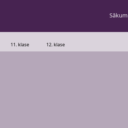
Sākum
11. klase
12. klase