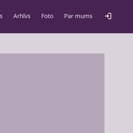
s
Arhīvs
Foto
Par mums