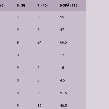
 (6)
6. (9)
7. (40)
KOPĀ (115)
7
30
55
9
5
47
9
24
66.5
0
3
12
9
0
16
0
0
4.5
8
30
51.5
9
19
40.5