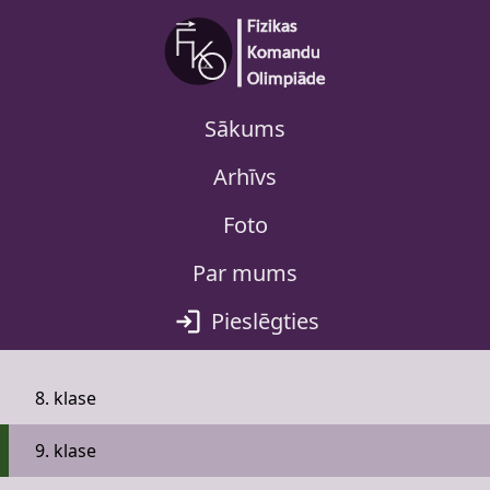
Sākums
Arhīvs
Foto
Par mums
Pieslēgties
8. klase
9. klase