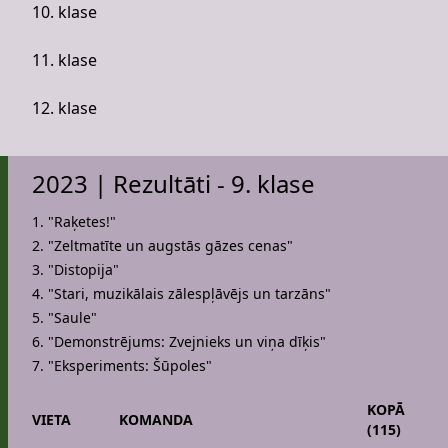
10. klase
11. klase
12. klase
2023 | Rezultāti - 9. klase
1. "Raķetes!"
2. "Zeltmatīte un augstās gāzes cenas"
3. "Distopija"
4. "Stari, muzikālais zālespļāvējs un tarzāns"
5. "Saule"
6. "Demonstrējums: Zvejnieks un viņa dīķis"
7. "Eksperiments: Šūpoles"
KOPĀ
VIETA
KOMANDA
(115)