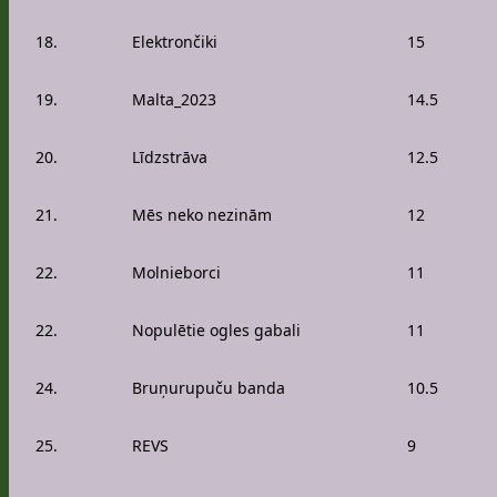
18.
Elektrončiki
15
19.
Malta_2023
14.5
20.
Līdzstrāva
12.5
21.
Mēs neko nezinām
12
22.
Molnieborci
11
22.
Nopulētie ogles gabali
11
24.
Bruņurupuču banda
10.5
25.
REVS
9