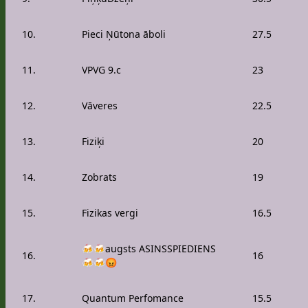
10.
Pieci Ņūtona āboli
27.5
11.
VPVG 9.c
23
12.
Vāveres
22.5
13.
Fiziķi
20
14.
Zobrats
19
15.
Fizikas vergi
16.5
🍻🍻augsts ASINSSPIEDIENS
16.
16
🍻🍻😡
17.
Quantum Perfomance
15.5