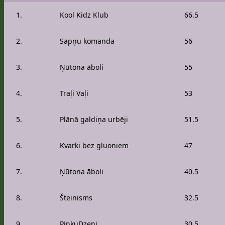
1.
Kool Kidz Klub
66.5
2.
Sapņu komanda
56
3.
Ņūtona āboli
55
4.
Traļi Vaļi
53
5.
Plānā galdiņa urbēji
51.5
6.
Kvarki bez gluoniem
47
7.
Ņūtona āboli
40.5
8.
Šteinisms
32.5
9.
PiņķuDzeņi
30.5