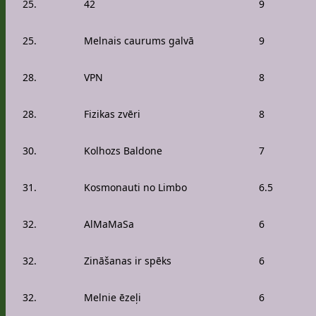
25.
42
9
25.
Melnais caurums galvā
9
28.
VPN
8
28.
Fizikas zvēri
8
30.
Kolhozs Baldone
7
31.
Kosmonauti no Limbo
6.5
32.
AlMaMaSa
6
32.
Zināšanas ir spēks
6
32.
Melnie ēzeļi
6