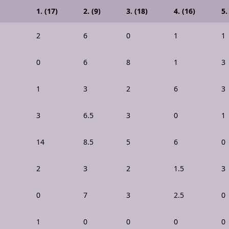
1. (17)
2. (9)
3. (18)
4. (16)
5.
2
6
0
1
1
0
6
8
1
3
1
3
2
6
3
3
6.5
3
0
1
14
8.5
5
6
0
2
3
2
1.5
3
0
7
3
2.5
0
1
0
0
0
0