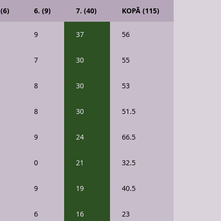
 (6)
6. (9)
7. (40)
KOPĀ (115)
9
37
56
7
30
55
8
30
53
8
30
51.5
9
24
66.5
0
21
32.5
9
19
40.5
6
16
23