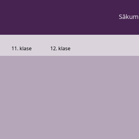
Sākum
11. klase
12. klase