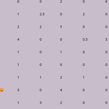
0
0
2
0
6
1
2.5
0
2
0
2
2
5
0
0
4
0
0
0.5
3
1
0
1
0
0
1
0
0
0
0
1
1
2
1
0
😡
3
0
4
0
0
1
3
2
0
0