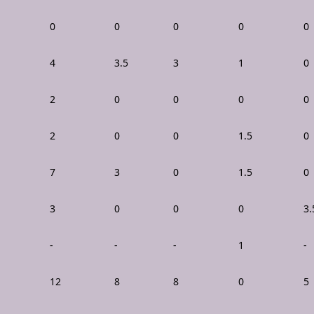
0
0
0
0
0
4
3.5
3
1
0
2
0
0
0
0
2
0
0
1.5
0
7
3
0
1.5
0
3
0
0
0
3.
-
-
-
1
-
12
8
8
0
5