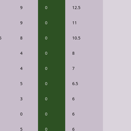
9
0
12.5
9
0
11
5
8
0
10.5
4
0
8
4
0
7
5
0
6.5
3
0
6
0
0
6
5
0
6