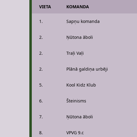
VIETA
KOMANDA
1.
Sapņu komanda
2.
Ņūtona āboli
2.
Traļi Vaļi
2.
Plānā galdiņa urbēji
5.
Kool Kidz Klub
6.
Šteinisms
7.
Ņūtona āboli
8.
VPVG 9.c