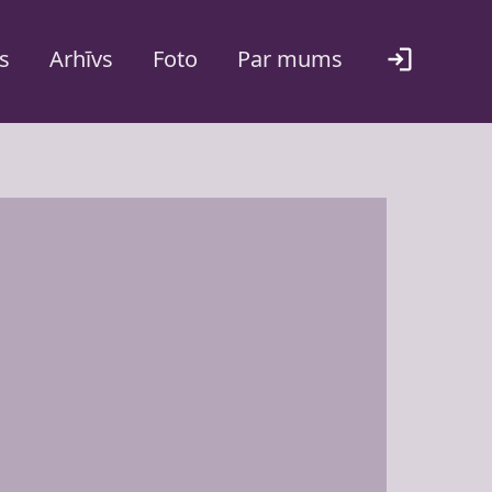
s
Arhīvs
Foto
Par mums