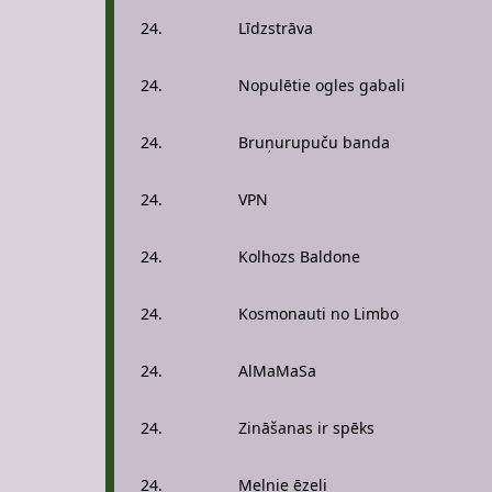
24.
Līdzstrāva
24.
Nopulētie ogles gabali
24.
Bruņurupuču banda
24.
VPN
24.
Kolhozs Baldone
24.
Kosmonauti no Limbo
24.
AlMaMaSa
24.
Zināšanas ir spēks
24.
Melnie ēzeļi