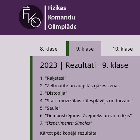
8. klase
9. klase
10. klase
2023 | Rezultāti - 9. klase
1. "Raķetes!"
2. "Zeltmatīte un augstās gāzes cenas"
3. "Distopija"
4. "Stari, muzikālais zālespļāvējs un tarzāns"
5. "Saule"
6. "Demonstrējums: Zvejnieks un viņa dīķis"
7. "Eksperiments: Šūpoles"
Kārtot pēc kopējā rezultāta