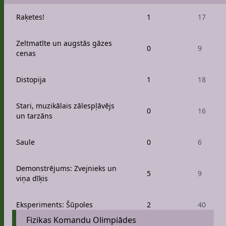
Raķetes!
1
17
Zeltmatīte un augstās gāzes
0
9
cenas
Distopija
1
18
Stari, muzikālais zālespļāvējs
0
16
un tarzāns
Saule
0
6
Demonstrējums: Zvejnieks un
5
9
viņa dīķis
Eksperiments: Šūpoles
2
40
Fizikas Komandu Olimpiādes