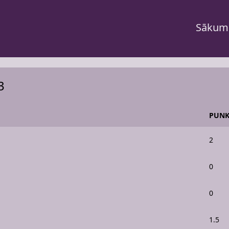
Sākum
3
PUNK
2
0
0
1.5