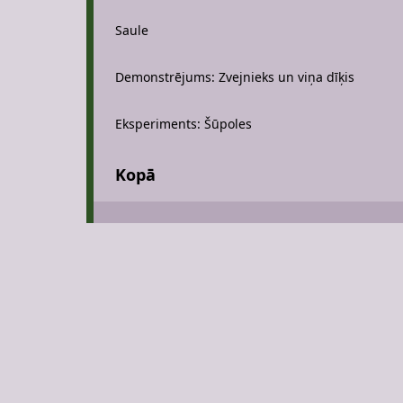
Saule
Demonstrējums: Zvejnieks un viņa dīķis
Eksperiments: Šūpoles
Kopā