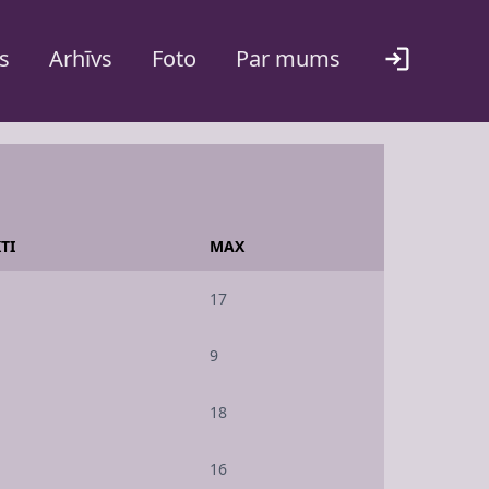
s
Arhīvs
Foto
Par mums
TI
MAX
17
9
18
16