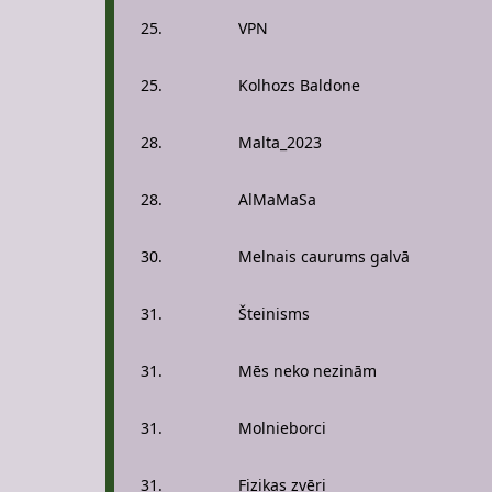
25.
VPN
25.
Kolhozs Baldone
28.
Malta_2023
28.
AlMaMaSa
30.
Melnais caurums galvā
31.
Šteinisms
31.
Mēs neko nezinām
31.
Molnieborci
31.
Fizikas zvēri