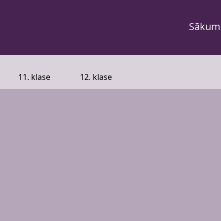
Sākum
11. klase
12. klase