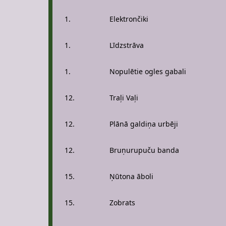
1.
Elektrončiki
1.
Līdzstrāva
1.
Nopulētie ogles gabali
12.
Traļi Vaļi
12.
Plānā galdiņa urbēji
12.
Bruņurupuču banda
15.
Ņūtona āboli
15.
Zobrats