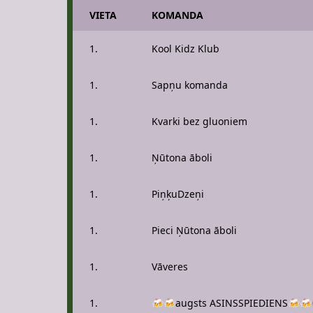
VIETA
KOMANDA
1.
Kool Kidz Klub
1.
Sapņu komanda
1.
Kvarki bez gluoniem
1.
Ņūtona āboli
1.
PiņķuDzeņi
1.
Pieci Ņūtona āboli
1.
Vāveres
1.
🍻🍻augsts ASINSSPIEDIENS🍻🍻