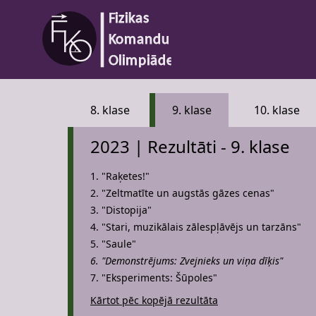
8. klase
9. klase
10. klase
2023 | Rezultāti - 9. klase
1. "Raķetes!"
2. "Zeltmatīte un augstās gāzes cenas"
3. "Distopija"
4. "Stari, muzikālais zālespļāvējs un tarzāns"
5. "Saule"
6. "Demonstrējums: Zvejnieks un viņa dīķis"
7. "Eksperiments: Šūpoles"
Kārtot pēc kopējā rezultāta