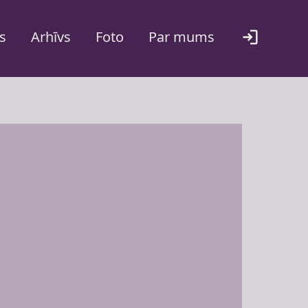
s
Arhīvs
Foto
Par mums