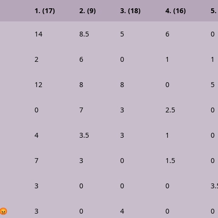
1. (17)
2. (9)
3. (18)
4. (16)
5.
14
8.5
5
6
0
2
6
0
1
1
12
8
8
0
5
0
7
3
2.5
0
4
3.5
3
1
0
7
3
0
1.5
0
3
0
0
0
3.
😡
3
0
4
0
0