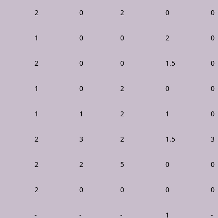
2
0
2
0
0
1
0
0
2
0
2
0
0
1.5
0
1
0
2
0
0
1
1
2
1
0
2
3
2
1.5
3
2
2
5
0
0
2
0
0
0
0
-
-
-
1
-