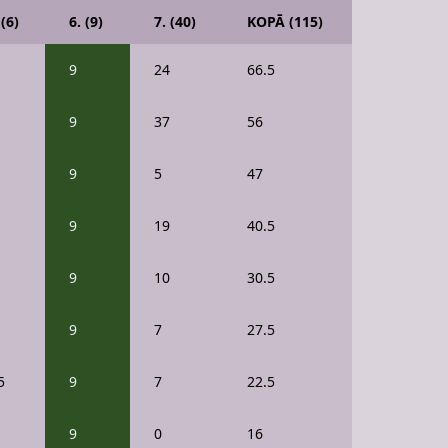
 (6)
6. (9)
7. (40)
KOPĀ (115)
9
24
66.5
9
37
56
9
5
47
9
19
40.5
9
10
30.5
9
7
27.5
5
9
7
22.5
9
0
16