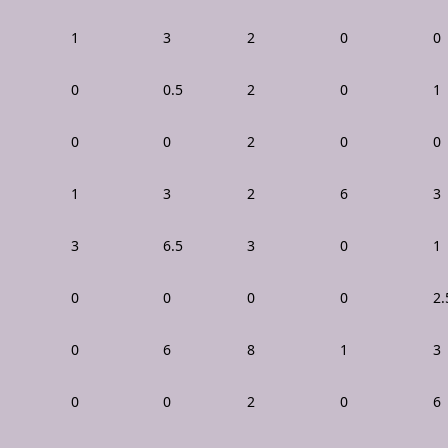
1
3
2
0
0
0
0.5
2
0
1
0
0
2
0
0
1
3
2
6
3
3
6.5
3
0
1
0
0
0
0
2.
0
6
8
1
3
0
0
2
0
6