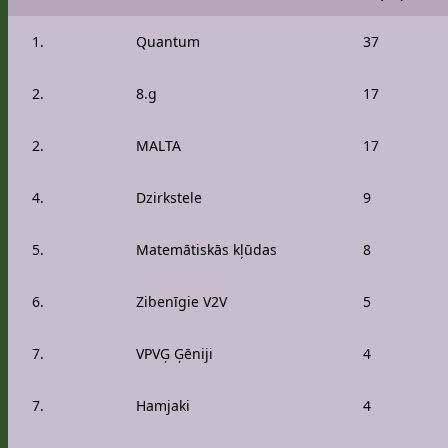
1.
Quantum
37
2.
8.g
17
2.
MALTA
17
4.
Dzirkstele
9
5.
Matemātiskās kļūdas
8
6.
Zibenīgie V2V
5
7.
VPVĢ Ģēniji
4
7.
Hamjaki
4