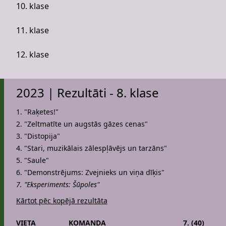
10. klase
11. klase
12. klase
2023 | Rezultāti - 8. klase
1. "Raķetes!"
2. "Zeltmatīte un augstās gāzes cenas"
3. "Distopija"
4. "Stari, muzikālais zālespļāvējs un tarzāns"
5. "Saule"
6. "Demonstrējums: Zvejnieks un viņa dīķis"
7. "Eksperiments: Šūpoles"
Kārtot pēc kopējā rezultāta
VIETA
KOMANDA
7. (40)