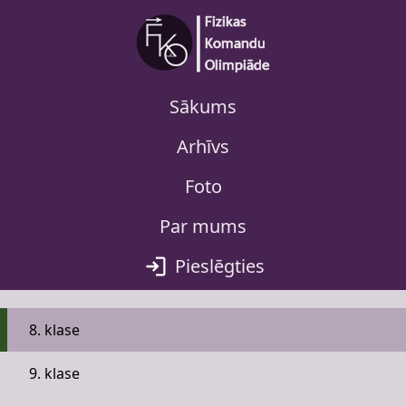
Sākums
Arhīvs
Foto
Par mums
Pieslēgties
8. klase
9. klase