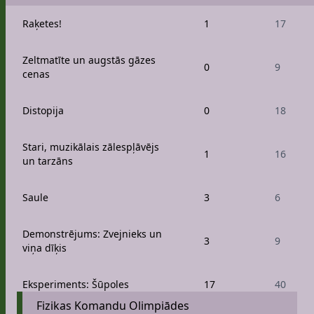
Raķetes!
1
17
Zeltmatīte un augstās gāzes
0
9
cenas
Distopija
0
18
Stari, muzikālais zālespļāvējs
1
16
un tarzāns
Saule
3
6
Demonstrējums: Zvejnieks un
3
9
viņa dīķis
Eksperiments: Šūpoles
17
40
Fizikas Komandu Olimpiādes