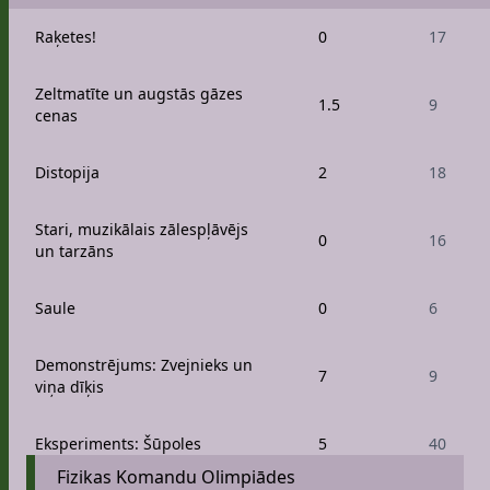
Raķetes!
0
17
Zeltmatīte un augstās gāzes
1.5
9
cenas
Distopija
2
18
Stari, muzikālais zālespļāvējs
0
16
un tarzāns
Saule
0
6
Demonstrējums: Zvejnieks un
7
9
viņa dīķis
Eksperiments: Šūpoles
5
40
Fizikas Komandu Olimpiādes