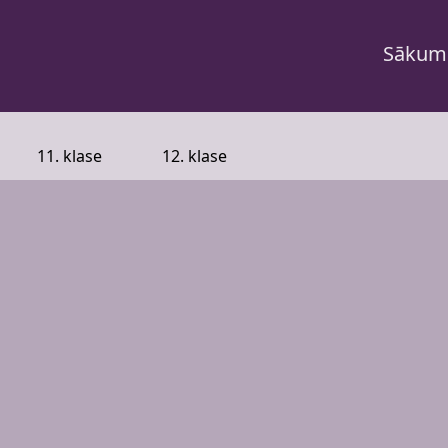
Sākum
11. klase
12. klase