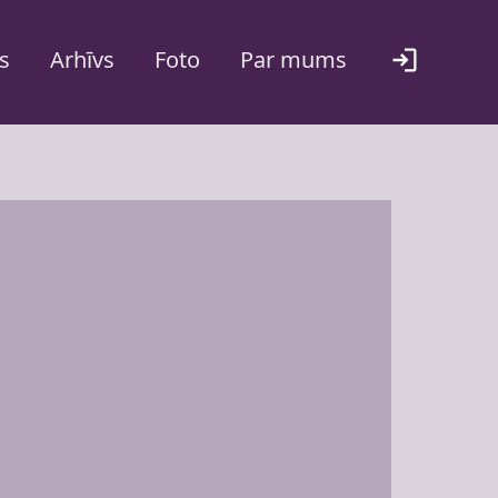
s
Arhīvs
Foto
Par mums