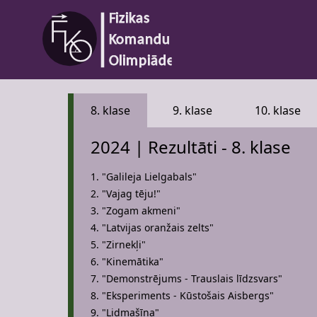
8. klase
9. klase
10. klase
2024 | Rezultāti - 8. klase
1. "Galileja Lielgabals"
2. "Vajag tēju!"
3. "Zogam akmeni"
4. "Latvijas oranžais zelts"
5. "Zirnekļi"
6. "Kinemātika"
7. "Demonstrējums - Trauslais līdzsvars"
8. "Eksperiments - Kūstošais Aisbergs"
9. "Lidmašīna"