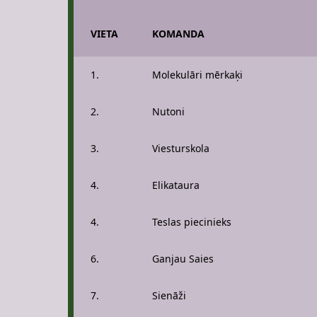
VIETA
KOMANDA
1.
Molekulāri mērkaķi
2.
Nutoni
3.
Viesturskola
4.
Elikataura
4.
Teslas piecinieks
6.
Ganjau Saies
7.
Sienāži