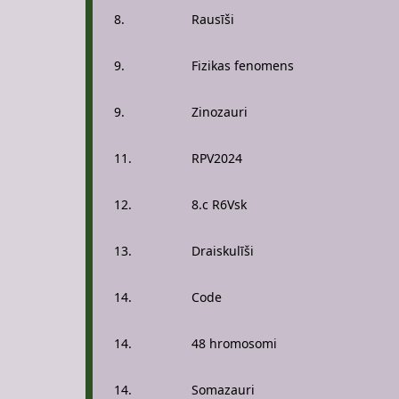
8.
Rausīši
9.
Fizikas fenomens
9.
Zinozauri
11.
RPV2024
12.
8.c R6Vsk
13.
Draiskulīši
14.
Code
14.
48 hromosomi
14.
Somazauri