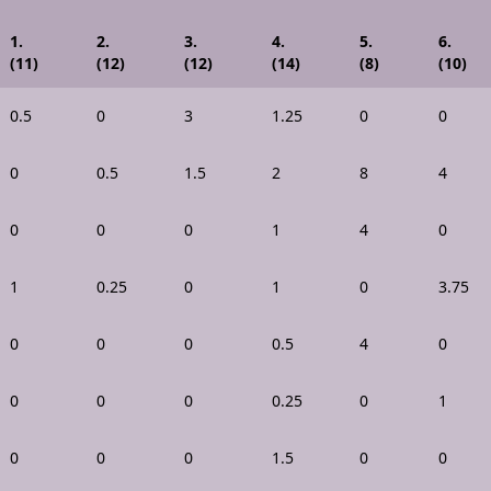
1.
2.
3.
4.
5.
6.
(11)
(12)
(12)
(14)
(8)
(10)
0.5
0
3
1.25
0
0
0
0.5
1.5
2
8
4
0
0
0
1
4
0
1
0.25
0
1
0
3.75
0
0
0
0.5
4
0
0
0
0
0.25
0
1
0
0
0
1.5
0
0