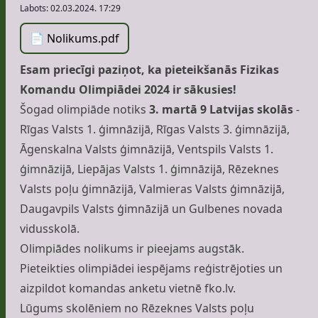
Labots:
02.03.2024. 17:29
📄 Nolikums.pdf
Esam priecīgi paziņot, ka pieteikšanās Fizikas
Komandu Olimpiādei 2024 ir sākusies!
Šogad olimpiāde notiks
3. martā 9 Latvijas skolās
-
Rīgas Valsts 1. ģimnāzijā, Rīgas Valsts 3. ģimnāzijā,
Āgenskalna Valsts ģimnāzijā, Ventspils Valsts 1.
ģimnāzijā, Liepājas Valsts 1. ģimnāzijā, Rēzeknes
Valsts poļu ģimnāzijā, Valmieras Valsts ģimnāzijā,
Daugavpils Valsts ģimnāzijā un Gulbenes novada
vidusskolā.
Olimpiādes nolikums ir pieejams augstāk.
Pieteikties olimpiādei iespējams reģistrējoties un
aizpildot komandas anketu vietnē
fko.lv
.
Lūgums skolēniem no Rēzeknes Valsts poļu