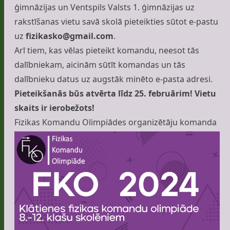
ģimnāzijas un Ventspils Valsts 1. ģimnāzijas uz
rakstīšanas vietu savā skolā pieteikties sūtot e-pastu
uz
fizikasko@gmail.com
.
Arī tiem, kas vēlas pieteikt komandu, neesot tās
dalībniekam, aicinām sūtīt komandas un tās
dalībnieku datus uz augstāk minēto e-pasta adresi.
Pieteikšanās būs atvērta līdz 25. februārim! Vietu
skaits ir ierobežots!
Fizikas Komandu Olimpiādes organizētāju komanda