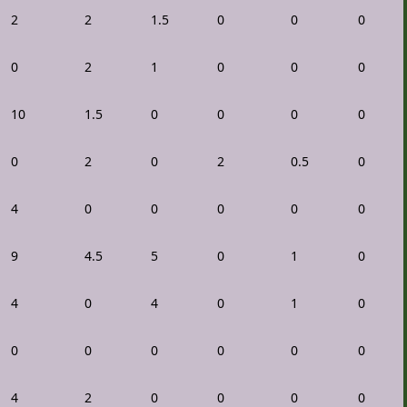
2
2
1.5
0
0
0
0
2
1
0
0
0
10
1.5
0
0
0
0
0
2
0
2
0.5
0
4
0
0
0
0
0
9
4.5
5
0
1
0
4
0
4
0
1
0
0
0
0
0
0
0
4
2
0
0
0
0