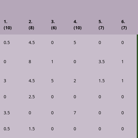
1.
2.
3.
4.
5.
6.
(10)
(8)
(6)
(10)
(7)
(7)
0.5
4.5
0
5
0
0
0
8
1
0
3.5
1
3
4.5
5
2
1.5
1
0
2.5
0
0
0
0
3.5
0
0
7
0
0
0.5
1.5
0
0
0
0