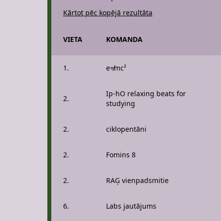
Kārtot pēc kopējā rezultāta
VIETA
KOMANDA
1.
e≠mc²
Ip-hO relaxing beats for
2.
studying
2.
ciklopentāni
2.
Fomins 8
2.
RAĢ vienpadsmitie
6.
Labs jautājums