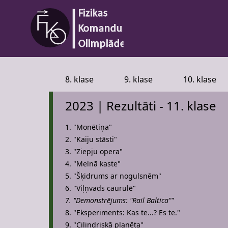
8. klase
9. klase
10. klase
2023 | Rezultāti - 11. klase
1. "Monētiņa"
2. "Kaiju stāsti"
3. "Ziepju opera"
4. "Melnā kaste"
5. "Šķidrums ar nogulsnēm"
6. "Viļņvads caurulē"
7. "Demonstrējums: "Rail Baltica""
8. "Eksperiments: Kas te...? Es te."
9. "Cilindriskā planēta"