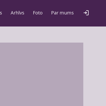
s
Arhīvs
Foto
Par mums