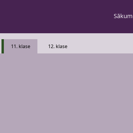
Sākum
11. klase
12. klase