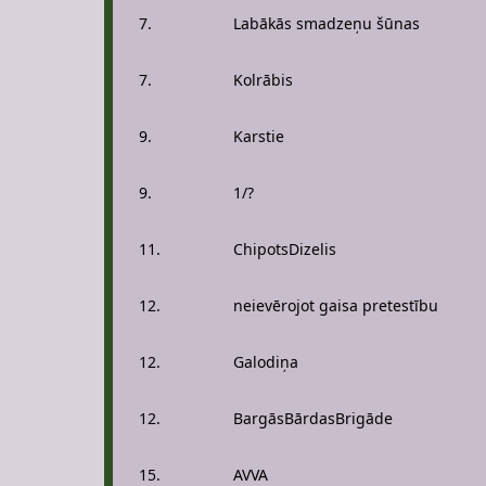
7.
Labākās smadzeņu šūnas
7.
Kolrābis
9.
Karstie
9.
1/?
11.
ChipotsDizelis
12.
neievērojot gaisa pretestību
12.
Galodiņa
12.
BargāsBārdasBrigāde
15.
AVVA