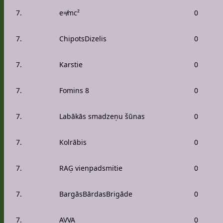
7.
e≠mc²
0
7.
ChipotsDizelis
0
7.
Karstie
0
7.
Fomins 8
0
7.
Labākās smadzeņu šūnas
0
7.
Kolrābis
0
7.
RAĢ vienpadsmitie
0
7.
BargāsBārdasBrigāde
0
7.
AVVA
0