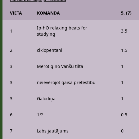
VIETA
KOMANDA
5. (7)
Ip-hO relaxing beats for
1.
3.5
studying
2.
ciklopentāni
1.5
3.
Mērot g no Vanšu tilta
1
3.
neievērojot gaisa pretestību
1
3.
Galodiņa
1
6.
1/?
0.5
7.
Labs jautājums
0