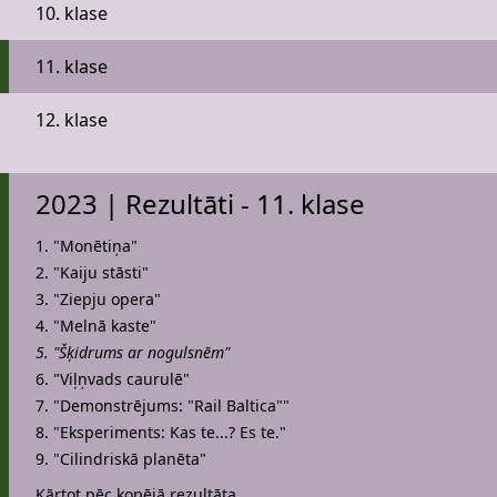
10. klase
11. klase
12. klase
2023 | Rezultāti - 11. klase
1. "Monētiņa"
2. "Kaiju stāsti"
3. "Ziepju opera"
4. "Melnā kaste"
5. "Šķidrums ar nogulsnēm"
6. "Viļņvads caurulē"
7. "Demonstrējums: "Rail Baltica""
8. "Eksperiments: Kas te...? Es te."
9. "Cilindriskā planēta"
Kārtot pēc kopējā rezultāta