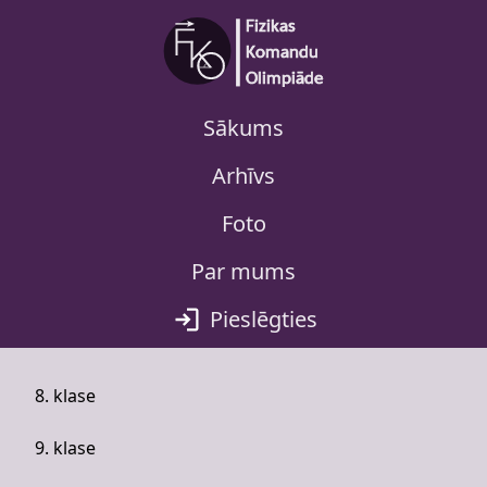
Sākums
Arhīvs
Foto
Par mums
Pieslēgties
8. klase
9. klase