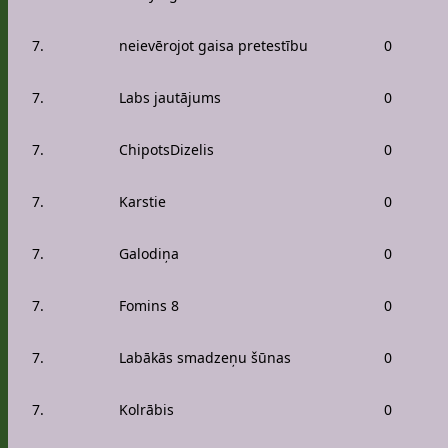
7.
neievērojot gaisa pretestību
0
7.
Labs jautājums
0
7.
ChipotsDizelis
0
7.
Karstie
0
7.
Galodiņa
0
7.
Fomins 8
0
7.
Labākās smadzeņu šūnas
0
7.
Kolrābis
0