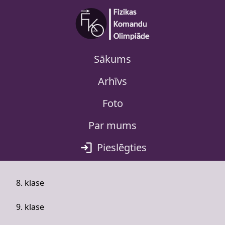
Sākums
Arhīvs
Foto
Par mums
Pieslēgties
8. klase
9. klase