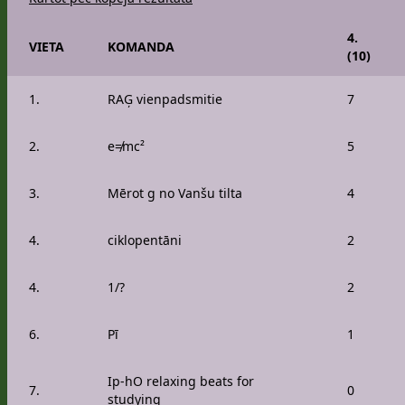
4.
VIETA
KOMANDA
(10)
1.
RAĢ vienpadsmitie
7
2.
e≠mc²
5
3.
Mērot g no Vanšu tilta
4
4.
ciklopentāni
2
4.
1/?
2
6.
Pī
1
Ip-hO relaxing beats for
7.
0
studying