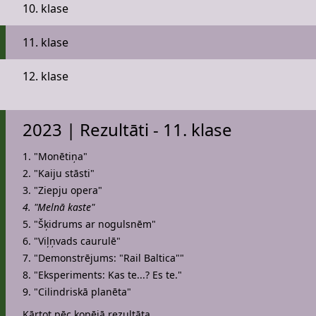
10. klase
11. klase
12. klase
2023 | Rezultāti - 11. klase
1. "Monētiņa"
2. "Kaiju stāsti"
3. "Ziepju opera"
4. "Melnā kaste"
5. "Šķidrums ar nogulsnēm"
6. "Viļņvads caurulē"
7. "Demonstrējums: "Rail Baltica""
8. "Eksperiments: Kas te...? Es te."
9. "Cilindriskā planēta"
Kārtot pēc kopējā rezultāta