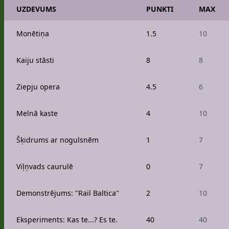
UZDEVUMS
PUNKTI
MAX
Monētiņa
1.5
10
Kaiju stāsti
8
8
Ziepju opera
4.5
6
Melnā kaste
4
10
Šķidrums ar nogulsnēm
1
7
Viļņvads caurulē
0
7
Demonstrējums: "Rail Baltica"
2
10
Eksperiments: Kas te...? Es te.
40
40