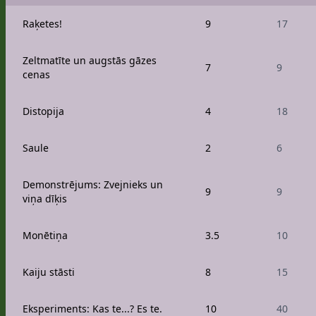
Raķetes!
9
17
Zeltmatīte un augstās gāzes
7
9
cenas
Distopija
4
18
Saule
2
6
Demonstrējums: Zvejnieks un
9
9
viņa dīķis
Monētiņa
3.5
10
Kaiju stāsti
8
15
Eksperiments: Kas te...? Es te.
10
40