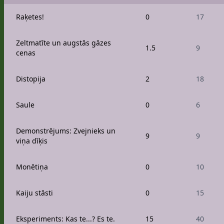
Raķetes!
0
17
Zeltmatīte un augstās gāzes
1.5
9
cenas
Distopija
2
18
Saule
0
6
Demonstrējums: Zvejnieks un
9
9
viņa dīķis
Monētiņa
0
10
Kaiju stāsti
0
15
Eksperiments: Kas te...? Es te.
15
40