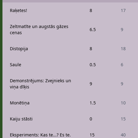
Raķetes!
8
17
Zeltmatīte un augstās gāzes
6.5
9
cenas
Distopija
8
18
Saule
0.5
6
Demonstrējums: Zvejnieks un
9
9
viņa dīķis
Monētiņa
1.5
10
Kaiju stāsti
0
15
Eksperiments: Kas te...? Es te.
15
40