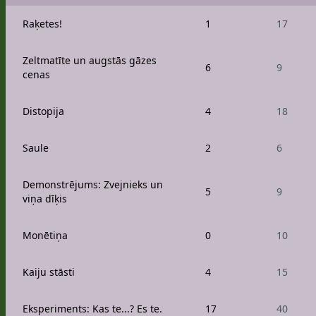
Raķetes!
1
17
Zeltmatīte un augstās gāzes
6
9
cenas
Distopija
4
18
Saule
2
6
Demonstrējums: Zvejnieks un
5
9
viņa dīķis
Monētiņa
0
10
Kaiju stāsti
4
15
Eksperiments: Kas te...? Es te.
17
40