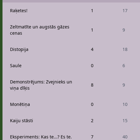
Raķetes!
1
17
Zeltmatīte un augstās gāzes
1
9
cenas
Distopija
4
18
Saule
0
6
Demonstrējums: Zvejnieks un
8
9
viņa dīķis
Monētiņa
0
10
Kaiju stāsti
2
15
Eksperiments: Kas te...? Es te.
7
40